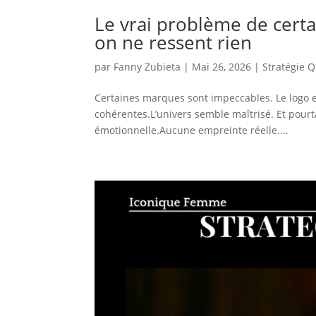
Le vrai problème de certa
on ne ressent rien
par
Fanny Zubieta
|
Mai 26, 2026
|
Stratégie 
Certaines marques sont impeccables. Le logo es
cohérentes.L’univers semble maîtrisé. Et pour
émotionnelle.Aucune empreinte réelle....