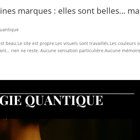
ines marques : elles sont belles… ma
Quantique
t beau.Le site est propre.Les visuels sont travaillés.Les couleurs 
tant… rien ne reste. Aucune sensation particulière.Aucune mémoir