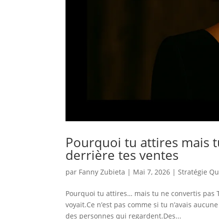
Pourquoi tu attires mais t
derrière tes ventes
par
Fanny Zubieta
|
Mai 7, 2026
|
Stratégie Q
Pourquoi tu attires… mais tu ne convertis pas 
voyait.Ce n’est pas comme si tu n’avais aucune 
des personnes qui regardent.Des...