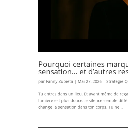
Pourquoi certaines marq
sensation… et d’autres re
par
Fanny Zubieta
|
Mai 27, 2026
|
Stratégie 
Tu entres dans un lieu. Et avant même de rega
lumière est plus douce.Le silence semble diff
change la sensation dans ton corps. Tu ne...