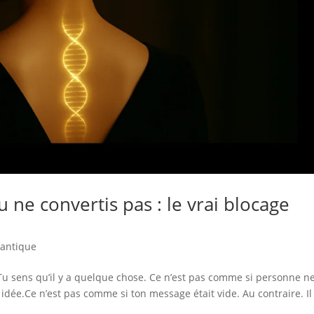
u ne convertis pas : le vrai blocage
uantique
Tu sens qu’il y a quelque chose. Ce n’est pas comme si personne ne
idée.Ce n’est pas comme si ton message était vide. Au contraire. Il