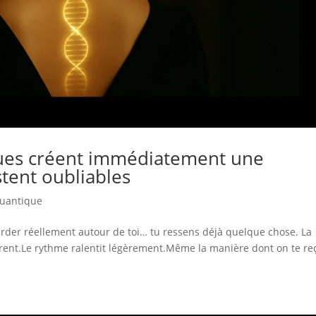
ues créent immédiatement une
stent oubliables
Quantique
rder réellement autour de toi… tu ressens déjà quelque chose. La
érent.Le rythme ralentit légèrement.Même la manière dont on te reç