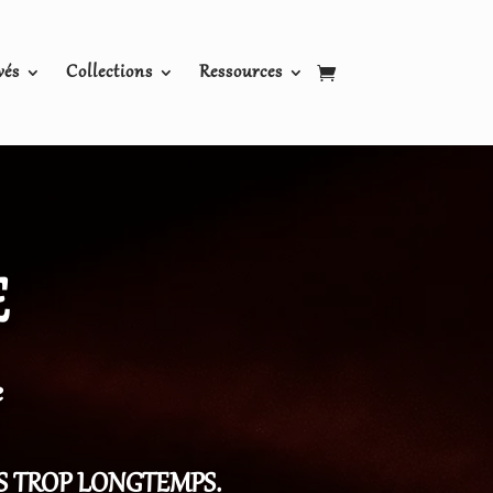
vés
Collections
Ressources
E
e
S TROP LONGTEMPS.