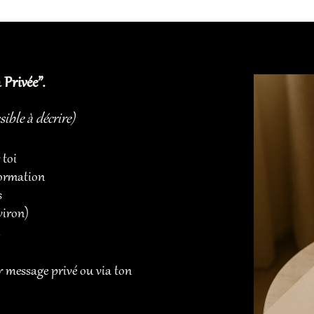
 Privée”.
sible à décrire)
 toi
formation
s
viron)
n
r message privé ou via ton