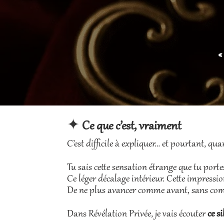
«
✦
Ce que c’est, vraiment
C’est difficile à expliquer… et pourtant, quan
Tu sais cette sensation étrange que tu por
Ce léger décalage intérieur. Cette impressio
De ne plus avancer comme avant, sans compr
Dans Révélation Privée, je vais écouter
ce s