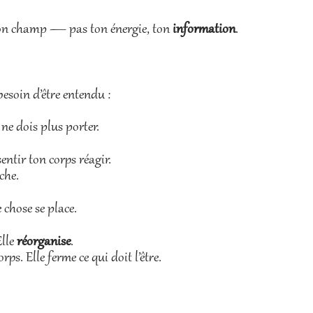
 ton champ — pas ton énergie, ton
information
.
esoin d’être entendu :
ne dois plus porter.
 sentir ton corps réagir.
che.
 chose se place.
Elle
réorganise
.
ps. Elle ferme ce qui doit l’être.