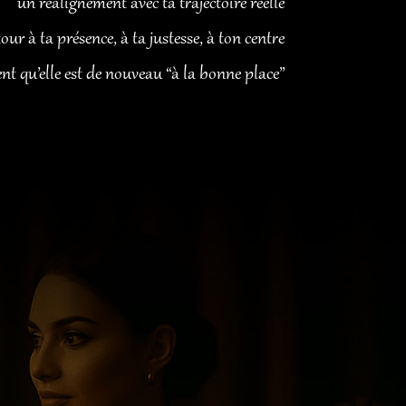
un réalignement avec ta trajectoire réelle
our à ta présence, à ta justesse, à ton centre
t qu’elle est de nouveau “à la bonne place”