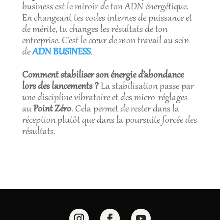
business est le miroir de ton ADN énergétique.
En changeant tes codes internes de puissance et
de mérite, tu changes les résultats de ton
entreprise. C’est le cœur de mon travail au sein
de
ADN BUSINESS
.
Comment stabiliser son énergie d’abondance
lors des lancements ?
La stabilisation passe par
une discipline vibratoire et des micro-réglages
au
Point Zéro
. Cela permet de rester dans la
réception plutôt que dans la poursuite forcée des
résultats.