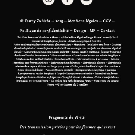
©
Fanny Zubieta
– 2025 –
Mentions légales
–
CGV
–
Politique de confidentialité
– Design :
MP –
Contact
Portail des Ressources Vibratoires
– Mentorat spirituel
–
Dons Alignés
–
Énergie Riche
–
Leadership Sacré
Souveraineté énergétique des femmes
–
Activation énergétique & Point Zéro
–
Activer ses dons spirituels pour un business pleinement aligné
–
Magnétisme : l’art d’attirer sans forcer
–
Coaching
et mentorat spirituel
–
Leadership féminin sacré
–
Maîtriser son énergie pour manifester une abondance alignée et
durable
–
Alignement énergétique entre business et identité
–
Business intuitif et stratégique : fusionner fréquence et
direction
–
Évolution de conscience
–
Calibrer son entreprise à l’abondance
–
Incarner son autorité énergétique
–
Initiation aux dons subtils et vibratoires : l’ouverture maîtrisée
–
Créer une entreprise à son essence
–
Initiation
énergétique pour femmes ambitieuses
–
Lecture énergétique du business
–
Libération des blessures
–
Libération des
mémoires du manque
–
Maîtriser son énergie pour passer à l’action juste et durable
–
Manifestation consciente
–
Posture vibratoire de leader
–
Puissance féminine spirituelle
–
Reprogrammation énergétique et quantique
–
Reprogrammer sa relation énergétique à l’argent
–
Reprogrammer son identité
–
Souveraineté des femmes
énergétiques leaders
–
Stabiliser ses fréquences
–
Transgénérationnel et abondance
–
Vision et manifestation
–
Pourquoi j’ai créé Iconique Femme
–
Les 5 piliers de la méthode Iconique Femme
–
Vivre comme une Iconique
–
Guérisseurs de Lumière
Femme
Fragments de Vérité
Des transmission privées pour les femmes qui savent