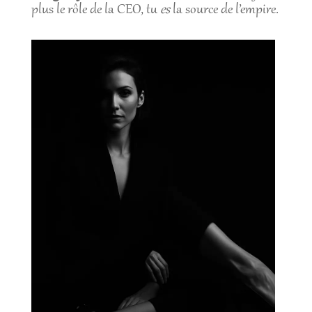
plus le rôle de la CEO, tu
es
la source de l’empire.